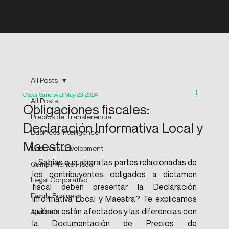
All Posts
Oscar Sandoval
May 23, 2024
All Posts
Obligaciones fiscales:
Precios de Transferencia
Declaración Informativa Local y
Business Intelligence
Maestra
Business Development
 ¿Sabías que ahora las partes relacionadas de 
Cumplimiento Fiscal
los contribuyentes obligados a dictamen 
Legal Corporativo
fiscal deben presentar la Declaración 
Family Business
Informativa Local y Maestra? Te explicamos 
quiénes están afectados y las diferencias con 
Auditoría
la Documentación de Precios de 