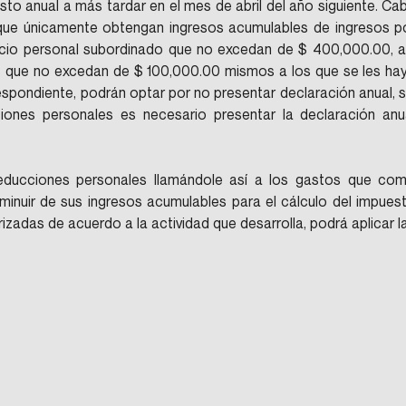
to anual a más tardar en el mes de abril del año siguiente. Cab
 que únicamente obtengan ingresos acumulables de ingresos po
vicio personal subordinado que no excedan de $ 400,000.00, as
s que no excedan de $ 100,000.00 mismos a los que se les hay
spondiente, podrán optar por no presentar declaración anual, si
iones personales es necesario presentar la declaración anua
educciones personales llamándole así a los gastos que com
minuir de sus ingresos acumulables para el cálculo del impuest
zadas de acuerdo a la actividad que desarrolla, podrá aplicar la