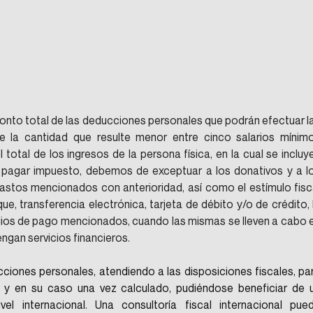
monto total de las deducciones personales que podrán efectuar la
e la cantidad que resulte menor entre cinco salarios mínimo
total de los ingresos de la persona física, en la cual se incluye
 pagar impuesto, debemos de exceptuar a los donativos y a lo
astos mencionados con anterioridad, así como el estímulo fisca
, transferencia electrónica, tarjeta de débito y/o de crédito, l
edios de pago mencionados, cuando las mismas se lleven a cabo e
ngan servicios financieros. 
cciones personales, atendiendo a las disposiciones fiscales, par
 y en su caso una vez calculado, pudiéndose beneficiar de u
l internacional. Una consultoría fiscal internacional pued