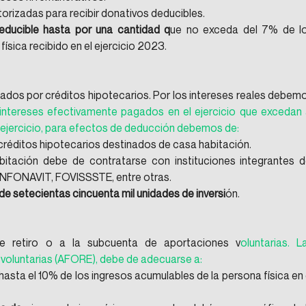
orizadas para recibir donativos deducibles.
educible hasta por una cantidad q
ue no exceda del 7% de lo
ísica recibido en el ejercicio 2023.
ados por créditos hipotecarios. Por los intereses reales debemo
ntereses efectivamente pagados en el ejercicio que excedan a
o ejercicio, para efectos de deducción debemos de:
créditos hipotecarios destinados de casa habitación.
bitación debe de contratarse con instituciones integrantes de
l INFONAVIT, FOVISSSTE, entre otras.
de setecientas cincuenta mil unidades de inversi
ón.
e retiro o a la subcuenta de aportaciones v
oluntarias. La
voluntarias (AFORE), debe de adecuarse a:
asta el 10% de los ingresos acumulables de la persona física en e