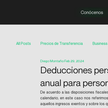
Conócenos
All Posts
Precios de Transferencia
Business 
Diego Montaño
Feb 29, 2024
Auditoría
Deducciones pers
anual para person
De acuerdo a las disposiciones fiscales
calendario, en este caso nos referimos
aquellos ingresos exentos y sobre los q