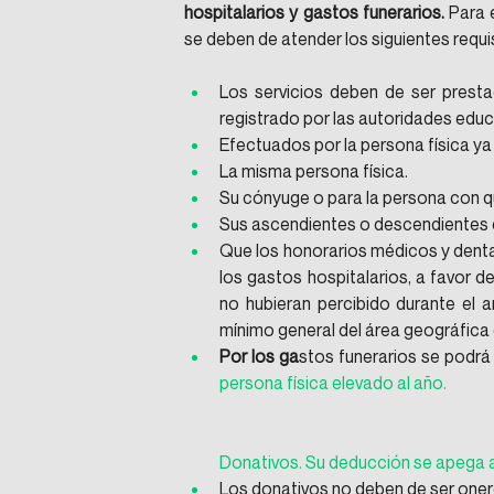
hospitalarios y gastos funerarios.
 Para 
se deben de atender los siguientes requi
Los servicios deben de ser presta
registrado por las autoridades edu
Efectuados por la persona física ya
La misma persona física.
Su cónyuge o para la persona con q
Sus ascendientes o descendientes e
Que los honorarios médicos y dentale
los gastos hospitalarios, a favor d
no hubieran percibido durante el añ
mínimo general del área geográfica d
Por los ga
stos funerarios se podrá
persona física elevado al año.
Donativos. Su deducción se apega a 
Los donativos no deben de ser oner