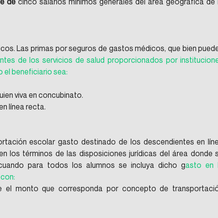
te de
 cinco salarios mínimos generales del área geográfica de l
cos. Las primas por seguros de gastos médicos, que bien puede
ntes de los servicios de salud proporcionados por institucione
 el beneficiario sea:
uien viva en concubinato.
en línea recta.
ortación escolar gasto destinado de los descendientes en líne
en los términos de las disposiciones jurídicas del área donde s
cuando para todos los alumnos se incluya dicho g
asto en l
 con:
e el monto que corresponda por concepto de transportació