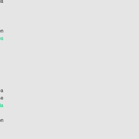
a 
n 
s 
a 
e 
a 
n 