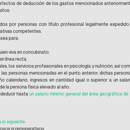
efectos de deducción de los gastos mencionados anteriorment
sitos:
dos por personas con título profesional legalmente expedido 
cativas competentes.
 sea para:
uien viva en concubinato.
n línea recta.
s, los servicios profesionales en psicología y nutrición, así com
e las personas mencionadas en el punto anterior, dichas persona
o calendario, ingresos en cantidad igual o superior a un salari
e la persona física elevado al año.
 deducir hasta
 un salario mínimo general del área geográfica de l
lo siguiente:
osos ni remunerativos.