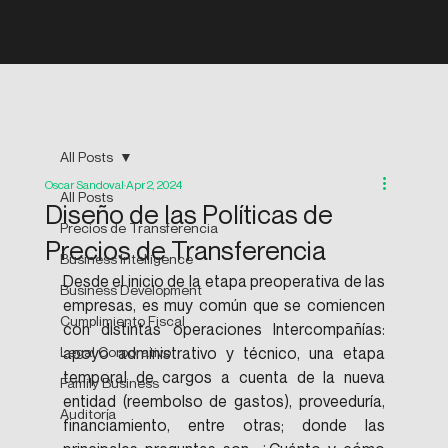
All Posts
Oscar Sandoval
Apr 2, 2024
All Posts
Diseño de las Políticas de
Precios de Transferencia
Precios de Transferencia
Business Intelligence
Desde el inicio de la etapa preoperativa de las 
Business Development
empresas, es muy común que se comiencen 
Cumplimiento Fiscal
con distintas operaciones Intercompañías: 
Legal Corporativo
apoyo administrativo y técnico, una etapa 
temporal de cargos a cuenta de la nueva 
Family Business
entidad (reembolso de gastos), proveeduría, 
Auditoría
financiamiento, entre otras; donde las 