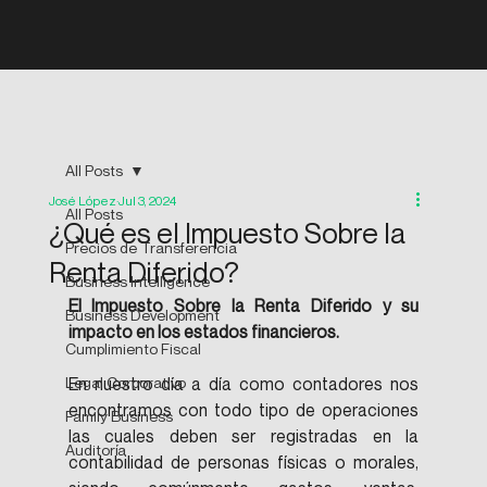
All Posts
José López
Jul 3, 2024
All Posts
¿Qué es el Impuesto Sobre la
Precios de Transferencia
Renta Diferido?
Business Intelligence
El Impuesto Sobre la Renta Diferido y su 
Business Development
impacto en los estados financieros.
Cumplimiento Fiscal
Legal Corporativo
En nuestro día a día como contadores nos 
encontramos con todo tipo de operaciones 
Family Business
las cuales deben ser registradas en la 
Auditoría
contabilidad de personas físicas o morales, 