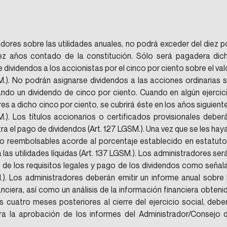
dores sobre las utilidades anuales, no podrá exceder del diez po
iez años contado de la constitución. Sólo será pagadera dich
 dividendos a los accionistas por el cinco por ciento sobre el valo
.). No podrán asignarse dividendos a las acciones ordinarias si
ndo un dividendo de cinco por ciento. Cuando en algún ejercici
es a dicho cinco por ciento, se cubrirá éste en los años siguiente
M.). Los títulos accionarios o certificados provisionales deberá
 el pago de dividendos (Art. 127 LGSM.). Una vez que se les haya
o reembolsables acorde al porcentaje establecido en estatutos
as utilidades líquidas (Art. 137 LGSM.). Los administradores será
 de los requisitos legales y pago de los dividendos como señala
M.). Los administradores deberán emitir un informe anual sobre l
nciera, así como un análisis de la información financiera obtenid
s cuatro meses posteriores al cierre del ejercicio social, deber
a la aprobación de los informes del Administrador/Consejo d