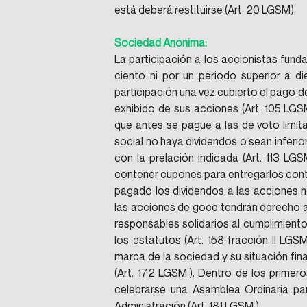
está deberá restituirse (Art. 20 LGSM).
Sociedad Anónima:
La participación a los accionistas funda
ciento ni por un periodo superior a d
participación una vez cubierto el pago de
exhibido de sus acciones (Art. 105 LGSM
que antes se pague a las de voto limita
social no haya dividendos o sean inferior
con la prelación indicada (Art. 113 LGS
contener cupones para entregarlos contra
pagado los dividendos a las acciones n
las acciones de goce tendrán derecho a l
responsables solidarios al cumplimiento
los estatutos (Art. 158 fracción II LGS
marca de la sociedad y su situación fina
(Art. 172 LGSM.). Dentro de los primero
celebrarse una Asamblea Ordinaria par
Administración (Art. 181 LGSM.).