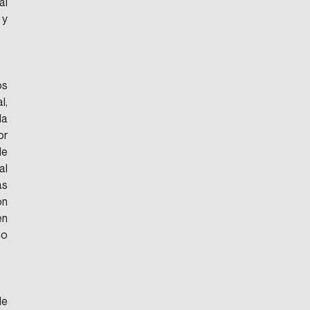
l 
y 
s 
, 
a 
r 
e 
l 
s 
n 
n 
o 
e 