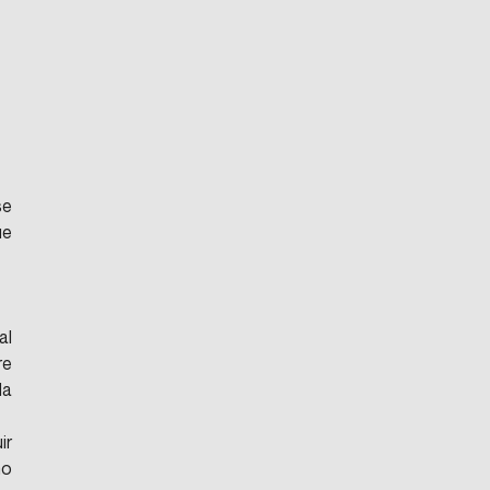
e 
e 
l 
e 
a 
r 
o 