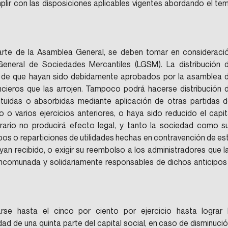
lir con las disposiciones aplicables vigentes abordando el tem
arte de la Asamblea General, se deben tomar en consideració
eneral de Sociedades Mercantiles (LGSM). La distribución d
s de que hayan sido debidamente aprobados por la asamblea d
ncieros que las arrojen. Tampoco podrá hacerse distribución d
ituidas o absorbidas mediante aplicación de otras partidas de
o o varios ejercicios anteriores, o haya sido reducido el capita
trario no producirá efecto legal, y tanto la sociedad como su
pos o reparticiones de utilidades hechas en contravención de est
yan recibido, o exigir su reembolso a los administradores que la
comunada y solidariamente responsables de dichos anticipos 
arse hasta el cinco por ciento por ejercicio hasta lograr l
ad de una quinta parte del capital social, en caso de disminución