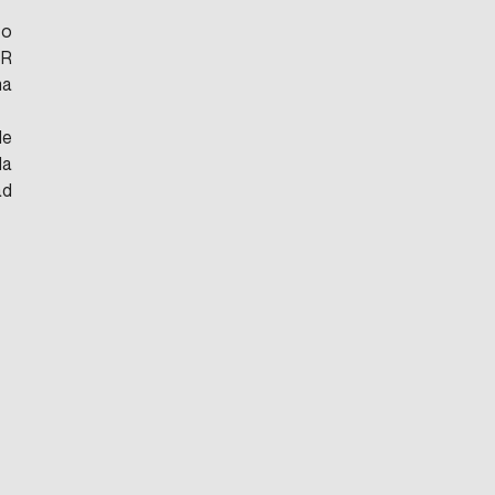
o 
R 
a 
e 
a 
d 