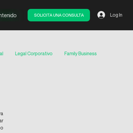
ntenido
SOLICITA UNA CONSULTA
Log In
al
Legal Corporativo
Family Business
a 
r 
o 